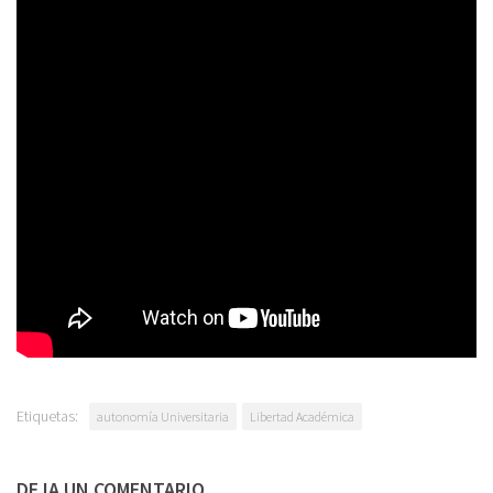
democracia en Venezuela
El hecho de que las Naciones Unidas hayan escogido a Venezuela
como miembro del Consejo de Derechos Humanos es la
oportunidad para que la Comunidad Internacional exija con más
contundencia que el Estado venezolano atienda al respeto de los
derechos de todos los ciudadanos de este país.
Aula Abierta pide, especialmente, por el respeto a la libertad
académica resaltada en el artículo 13 del Comité de Naciones Unidas
de Derechos Económicos, Sociales y Culturales, donde se expone
como un instrumento para defender la democracia.
Etiquetas:
autonomía Universitaria
Libertad Académica
DEJA UN COMENTARIO