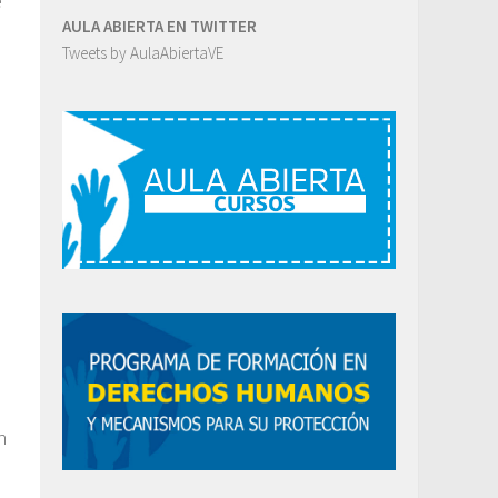
e
AULA ABIERTA EN TWITTER
Tweets by AulaAbiertaVE
n