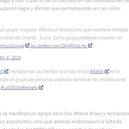
egui y Nva. Esparta han protestado en las inmediaciones d
upación ilegal y afirman que permanecerán en las calles
un grupo irregular afectos al Madurismo que mantiene tomada
ersidad de Oriente , Sucre. Dicho grupo pretende imponer un
emoslaUnive
pic.twitter.com/DVgfKhoLHu
ay 6, 2019
DO
, rechazamos los hechos ocurrido el dia
#30Abr
en la
nde un grupo de personas violentas tomaron las instalaciones
.
#LaUDOSeRespeta
 se manifestó en apoyo de la Dra. Milena Bravo y rechazaro
os estudiantes, sino que además evidenciaron la falta de