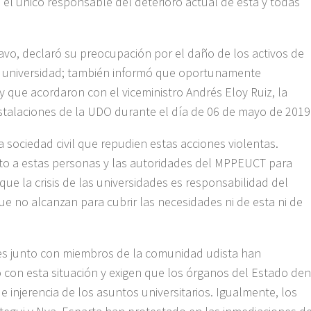
 el único responsable del deterioro actual de esta y todas
avo, declaró su preocupación por el daño de los activos de
 la universidad; también informó que oportunamente
 y que acordaron con el viceministro Andrés Eloy Ruiz, la
nstalaciones de la UDO durante el día de 06 de mayo de 2019
a sociedad civil que repudien estas acciones violentas.
to a estas personas y las autoridades del MPPEUCT para
ue la crisis de las universidades es responsabilidad del
e no alcanzan para cubrir las necesidades ni de esta ni de
es junto con miembros de la comunidad udista han
 con esta situación y exigen que los órganos del Estado den
e injerencia de los asuntos universitarios. Igualmente, los