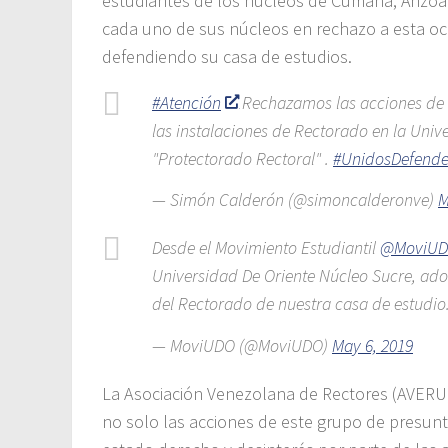
estudiantes de los núcleos de Cumaná, Anzoát
cada uno de sus núcleos en rechazo a esta oc
defendiendo su casa de estudios.
#Atención
Rechazamos las acciones de 
las instalaciones de Rectorado en la Univ
"Protectorado Rectoral" .
#UnidosDefend
— Simón Calderón (@simoncalderonve)
M
Desde el Movimiento Estudiantil
@MoviU
Universidad De Oriente Núcleo Sucre, ado
del Rectorado de nuestra casa de estudio
— MoviUDO (@MoviUDO)
May 6, 2019
La Asociación Venezolana de Rectores (AVERU)
no solo las acciones de este grupo de presunt