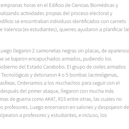
empranas horas en el Edificio de Ciencias Biomédicas y
alizando actividades propias del proceso electoral y
dificio se encontraban individuos identificados con carnets
 Valencia (ex estudiantes), quienes ayudaron a planificar la
Luego llegaron 2 camionetas negras sin placas, de aparienci
 que se bajaron encapuchados armados, pudiendo los
e Gobierno del Estado Carabobo. El grupo de civiles armados
s y Tecnológicas y detonaron 4 o 5 bombas lacrimógenas,
 asfixias. Ordenamos a los muchachos para seguir con el
 después del primer ataque, llegaron con mucha más
armas de guerra como AK47, R15 entre otras, las cuales no
 los profesores. Luego encerraron en salones y despojaron de
lpearon a profesores y estudiantes, e incluso, los