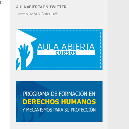
r
AULA ABIERTA EN TWITTER
Tweets by AulaAbiertaVE
l