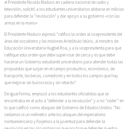
el Presidente Nicolás Maduro en cadena nacional de radio y
televisión, solicitó a los estudiantes universitarios alistarse en milicias
para defender la “revolución” y dar apoyo a su gobierno «con las
armas en la mano».
El Presidente Maduro expresó “ratifico la orden al vicepresidente del
área del socialismo y las misiones Aristóbulo Istúriz, al ministro de
Educación Universitaria Hugbel Roa, y a la vicepresidenta para que
ratifique esta orden que debe supervisar de cerca y es que debe
hacerse un Gobierno estudiantil universitario para atender todas las
propuestas que surjan en el campo productivo, económico, de
transporte, las becas, comedores y en todos los campos que hay
que mejorar sin burocracia y sin retardo”.
De igual forma, emplazó a los estudiantes oficialistas que se
encontraba en el acto a “defender a la revolución” y a no “ceder” en
lo que calificó como ataques del Gobierno de Estados Unidos. “No
cedamos ni un milímetro ante los ataques del imperialismo
norteamericano y forjemos a la juventud para defender la
revolución en las circunstancias que nos toque defender nuestra