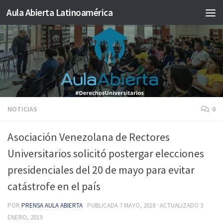
Aula Abierta Latinoamérica
Saltar al contenido
NOTICIAS
0
Asociación Venezolana de Rectores
Universitarios solicitó postergar elecciones
presidenciales del 20 de mayo para evitar
catástrofe en el país
POR
PRENSA AULA ABIERTA
· PUBLICADA
7 MAYO, 2018
· ACTUALIZADO
3
ENERO, 2019