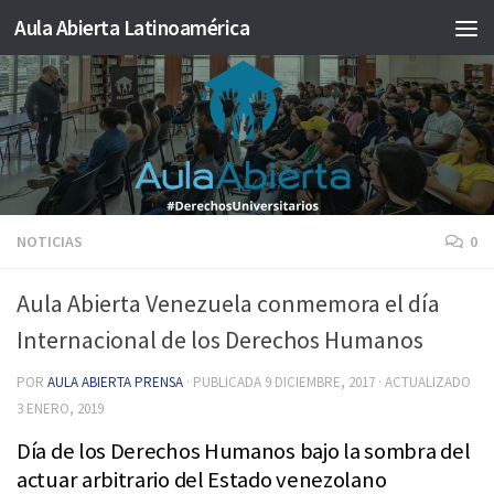
Aula Abierta Latinoamérica
Saltar al contenido
NOTICIAS
0
Aula Abierta Venezuela conmemora el día
Internacional de los Derechos Humanos
POR
AULA ABIERTA PRENSA
· PUBLICADA
9 DICIEMBRE, 2017
· ACTUALIZADO
3 ENERO, 2019
Día de los Derechos Humanos bajo la sombra del
actuar arbitrario del Estado venezolano