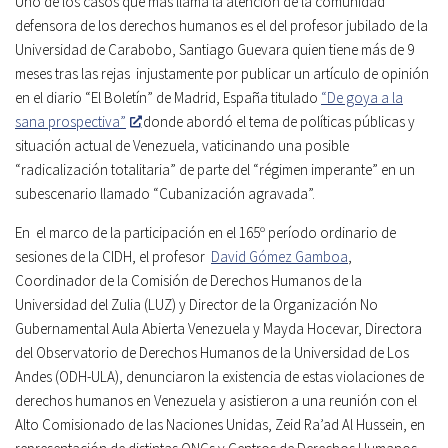
Uno de los casos que más llama la atención de la comunidad
defensora de los derechos humanos es el del profesor jubilado de la
Universidad de Carabobo, Santiago Guevara quien tiene más de 9
meses tras las rejas injustamente por publicar un artículo de opinión
en el diario “El Boletín” de Madrid, España titulado
“De goya a la
sana prospectiva”
donde abordó el tema de políticas públicas y
situación actual de Venezuela, vaticinando una posible
“radicalización totalitaria” de parte del “régimen imperante” en un
subescenario llamado “Cubanización agravada”.
En el marco de la participación en el 165º período ordinario de
sesiones de la CIDH, el profesor
David Gómez Gamboa
,
Coordinador de la Comisión de Derechos Humanos de la
Universidad del Zulia (LUZ) y Director de la Organización No
Gubernamental Aula Abierta Venezuela y Mayda Hocevar, Directora
del Observatorio de Derechos Humanos de la Universidad de Los
Andes (ODH-ULA), denunciaron la existencia de estas violaciones de
derechos humanos en Venezuela y asistieron a una reunión con el
Alto Comisionado de las Naciones Unidas, Zeid Ra’ad Al Hussein, en