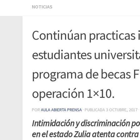
NOTICIAS
Continúan practicas 
estudiantes universit
programa de becas
operación 1×10.
POR
AULA ABIERTA PRENSA
· PUBLICADA
3 OCTUBRE, 2017
·
Intimidación y discriminación po
en el estado Zulia atenta contra