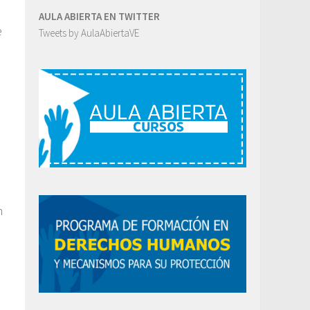
AULA ABIERTA EN TWITTER
e
Tweets by AulaAbiertaVE
n