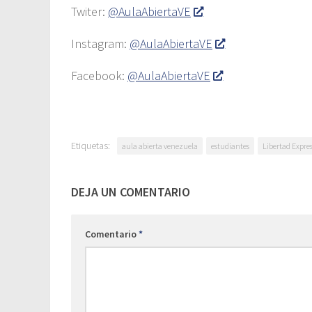
Twiter:
@AulaAbiertaVE
Instagram:
@AulaAbiertaVE
Facebook:
@AulaAbiertaVE
Etiquetas:
aula abierta venezuela
estudiantes
Libertad Expre
DEJA UN COMENTARIO
Comentario
*