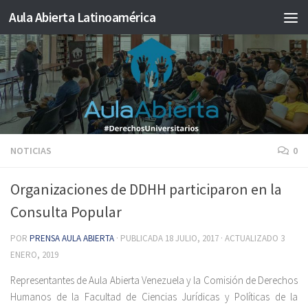
Aula Abierta Latinoamérica
Saltar al contenido
NOTICIAS
0
Organizaciones de DDHH participaron en la
Consulta Popular
POR
PRENSA AULA ABIERTA
· PUBLICADA
18 JULIO, 2017
· ACTUALIZADO
3
ENERO, 2019
Representantes de Aula Abierta Venezuela y la Comisión de Derechos
Humanos de la Facultad de Ciencias Jurídicas y Políticas de la