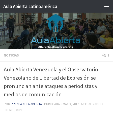
Aula Abierta Latinoamérica
Saltar al contenido
NOTICIAS
1
Aula Abierta Venezuela y el Observatorio
Venezolano de Libertad de Expresión se
pronuncian ante ataques a periodistas y
medios de comunicación
POR
PRENSA AULA ABIERTA
· PUBLICADA
6 MAYO, 2017
· ACTUALIZADO
3
ENERO, 2019