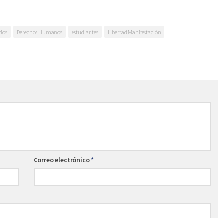
ios
Derechos Humanos
estudiantes
Libertad Manifestación
Correo electrónico
*