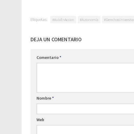
Etiquetas:
#AulaEnAccion
#Autonomía
#DerechosUniversitar
DEJA UN COMENTARIO
Comentario
*
Nombre
*
Web