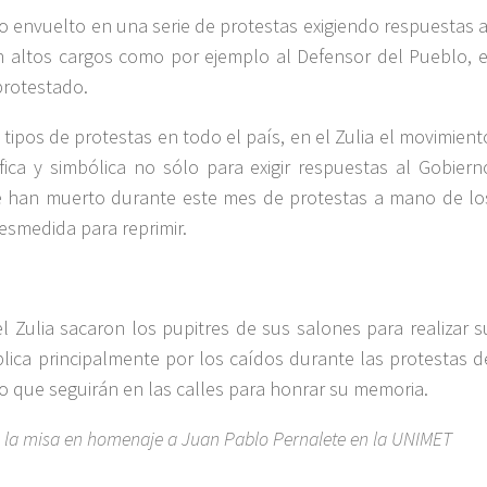
sto envuelto en una serie de protestas exigiendo respuestas a
n altos cargos como por ejemplo al Defensor del Pueblo, e
protestado.
 tipos de protestas en todo el país, en el Zulia el movimient
ífica y simbólica no sólo para exigir respuestas al Gobiern
e han muerto durante este mes de protestas a mano de lo
esmedida para reprimir.
l Zulia sacaron los pupitres de sus salones para realizar s
blica principalmente por los caídos durante las protestas d
o que seguirán en las calles para honrar su memoria.
te la misa en homenaje a Juan Pablo Pernalete en la UNIMET