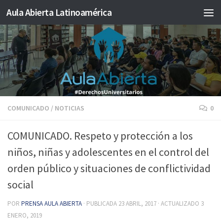
Aula Abierta Latinoamérica
Saltar al contenido
COMUNICADO
/
NOTICIAS
0
COMUNICADO. Respeto y protección a los
niños, niñas y adolescentes en el control del
orden público y situaciones de conflictividad
social
POR
PRENSA AULA ABIERTA
· PUBLICADA
23 ABRIL, 2017
· ACTUALIZADO
3
ENERO, 2019