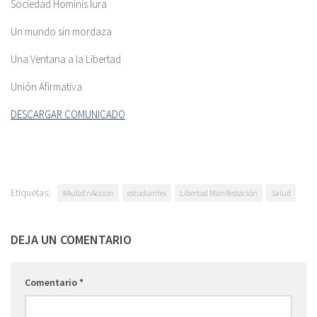
Sociedad Hominis Iura
Un mundo sin mordaza
Una Ventana a la Libertad
Unión Afirmativa
DESCARGAR COMUNICADO
Etiquetas:
#AulaEnAccion
estudiantes
Libertad Manifestación
Salud
DEJA UN COMENTARIO
Comentario
*