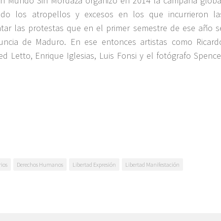
.Un Mundo Sin Mordaza organizó en 2014 la campaña globa
o los atropellos y excesos en los que incurrieron la
tar las protestas que en el primer semestre de ese año s
enuncia de Maduro. En ese entonces artistas como Ricard
d Letto, Enrique Iglesias, Luis Fonsi y el fotógrafo Spence
ios
Derechos Humanos
Libertad Expresión
Libertad Manifestación