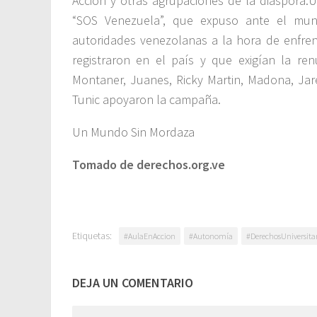
Acción y otras agrupaciones de la diáspora
“SOS Venezuela”, que expuso ante el mund
autoridades venezolanas a la hora de enfren
registraron en el país y que exigían la r
Montaner, Juanes, Ricky Martin, Madona, Jare
Tunic apoyaron la campaña.
Un Mundo Sin Mordaza
Tomado de derechos.org.ve
Etiquetas:
#AulaEnAccion
#Autonomía
#DerechosUniversitar
DEJA UN COMENTARIO