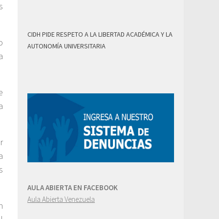
s
CIDH PIDE RESPETO A LA LIBERTAD ACADÉMICA Y LA
o
AUTONOMÍA UNIVERSITARIA
a
e
a
r
a
s
AULA ABIERTA EN FACEBOOK
Aula Abierta Venezuela
n