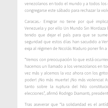
venezolanos en todo el mundo y a todos los c
congregarse este sábado para rechazar la viole
Caracas.- Emigrar no tiene por qué impli
Venezuela y por ello Un Mundo Sin Mordaza l
tenido que dejar el país para que se sumen 
seguridad que estos días han sacudido a Ven
exija al régimen de Nicolás Maduro poner fin a 
“Vemos con preocupación lo que está ocurrien
hacemos un llamado a los venezolanos en t
vez más y alcemos la voz ahora con los grit
poder! ¡No más muerte! ¡No más violencia! A
tanto sobre la ruptura del hilo constitu
elecciones”, afirmó Rodrigo Diamanti, president
Tras aseverar que “la solidaridad es el antí