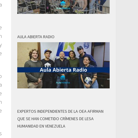
a
e
n
AULA ABIERTA RADIO
y
e
o
a
e
n
e
EXPERTOS INDEPENDIENTES DE LA OEA AFIRMAN
QUE SE HAN COMETIDO CRÍMENES DE LESA
HUMANIDAD EN VENEZUELA
s