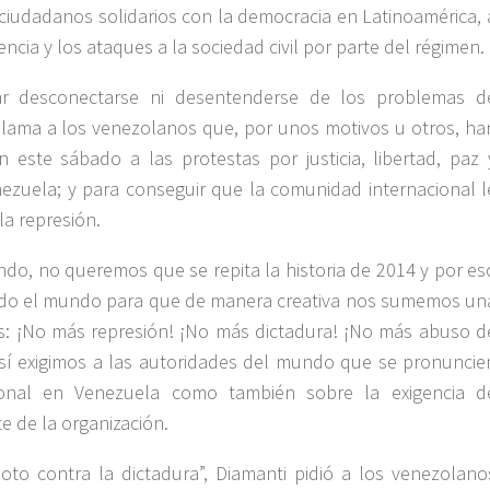
iudadanos solidarios con la democracia en Latinoamérica, 
ncia y los ataques a la sociedad civil por parte del régimen.
car desconectarse ni desentenderse de los problemas d
lama a los venezolanos que, por unos motivos u otros, ha
este sábado a las protestas por justicia, libertad, paz 
ezuela; y para conseguir que la comunidad internacional l
la represión.
do, no queremos que se repita la historia de 2014 y por es
odo el mundo para que de manera creativa nos sumemos un
os: ¡No más represión! ¡No más dictadura! ¡No más abuso d
sí exigimos a las autoridades del mundo que se pronuncie
cional en Venezuela como también sobre la exigencia d
e de la organización.
doto contra la dictadura”, Diamanti pidió a los venezolano