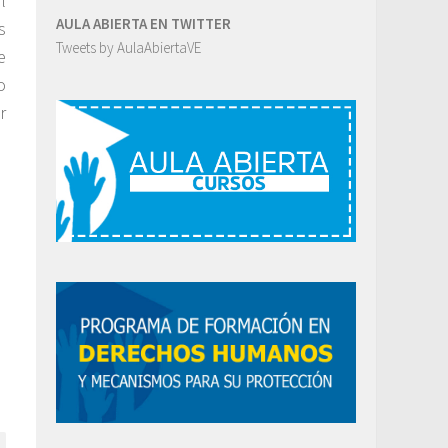
l
AULA ABIERTA EN TWITTER
s
Tweets by AulaAbiertaVE
e
o
r