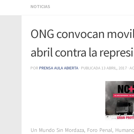
NOTICIAS
ONG convocan movili
abril contra la repre
POR
PRENSA AULA ABIERTA
· PUBLICADA
13 ABRIL, 2017
· A
Un Mundo Sin Mordaza, Foro Penal, Humano 