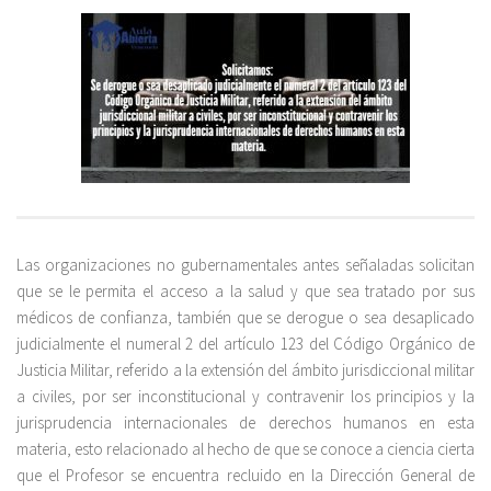
Las organizaciones no gubernamentales antes señaladas solicitan
que se le permita el acceso a la salud y que sea tratado por sus
médicos de confianza, también que se derogue o sea desaplicado
judicialmente el numeral 2 del artículo 123 del Código Orgánico de
Justicia Militar, referido a la extensión del ámbito jurisdiccional militar
a civiles, por ser inconstitucional y contravenir los principios y la
jurisprudencia internacionales de derechos humanos en esta
materia, esto relacionado al hecho de que se conoce a ciencia cierta
que el Profesor se encuentra recluido en la Dirección General de