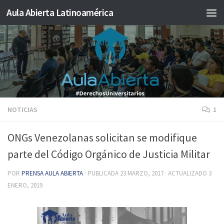
Aula Abierta Latinoamérica
Saltar al contenido
NOTICIAS
1
ONGs Venezolanas solicitan se modifique
parte del Código Orgánico de Justicia Militar
POR
PRENSA AULA ABIERTA
· PUBLICADA
23 MARZO, 2017
· ACTUALIZADO
3
ENERO, 2019