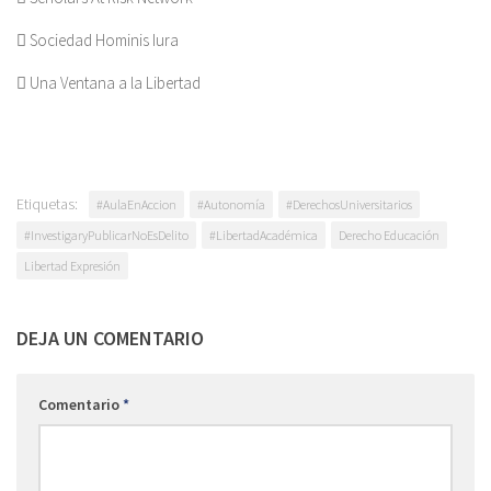
 Sociedad Hominis Iura
 Una Ventana a la Libertad
Etiquetas:
#AulaEnAccion
#Autonomía
#DerechosUniversitarios
#InvestigaryPublicarNoEsDelito
#LibertadAcadémica
Derecho Educación
Libertad Expresión
DEJA UN COMENTARIO
Comentario
*