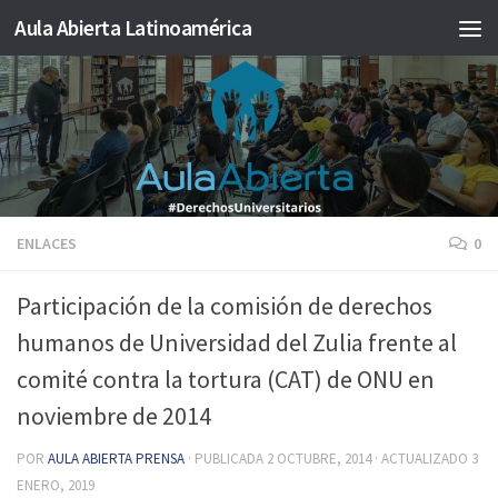
Aula Abierta Latinoamérica
Saltar al contenido
ENLACES
0
Participación de la comisión de derechos
humanos de Universidad del Zulia frente al
comité contra la tortura (CAT) de ONU en
noviembre de 2014
POR
AULA ABIERTA PRENSA
· PUBLICADA
2 OCTUBRE, 2014
· ACTUALIZADO
3
ENERO, 2019