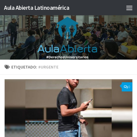
Aula Abierta Latinoamérica
Saltar al contenido
ETIQUETADO:
#URGENTE
0