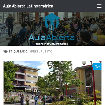
Aula Abierta Latinoamérica
Saltar al contenido
ETIQUETADO:
#PRESUPUESTO
0