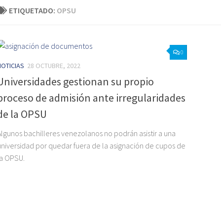
ETIQUETADO:
OPSU
0
NOTICIAS
28 OCTUBRE, 2022
Universidades gestionan su propio
proceso de admisión ante irregularidades
de la OPSU
Algunos bachilleres venezolanos no podrán asistir a una
universidad por quedar fuera de la asignación de cupos de
la OPSU.