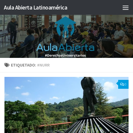
Aula Abierta Latinoamérica
Saltar al contenido
ETIQUETADO:
#NURR
0