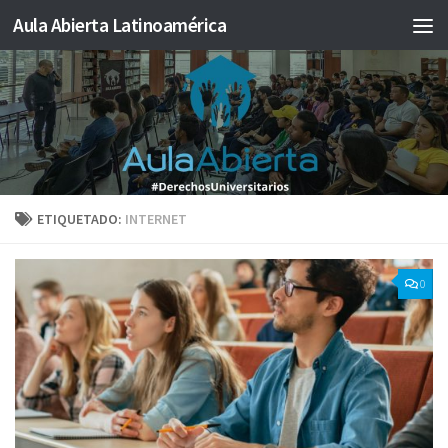
Aula Abierta Latinoamérica
Saltar al contenido
ETIQUETADO:
INTERNET
0