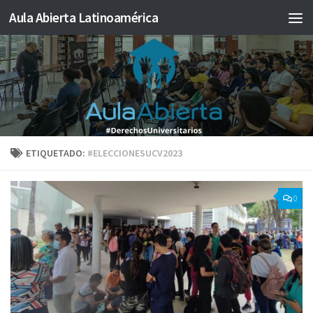
Aula Abierta Latinoamérica
Saltar al contenido
ETIQUETADO:
#ELECCIONESUCV2023
0