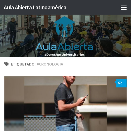
Aula Abierta Latinoamérica
Saltar al contenido
ETIQUETADO:
#CRONOLOGIA
0