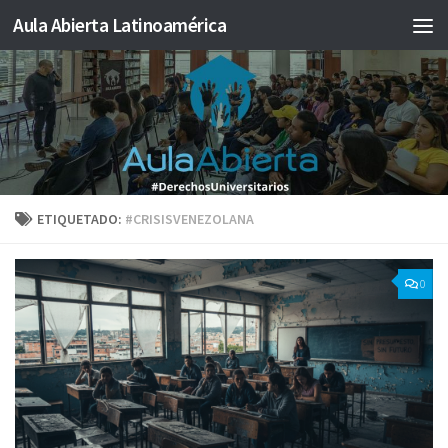
Aula Abierta Latinoamérica
Saltar al contenido
ETIQUETADO:
#CRISISVENEZOLANA
0