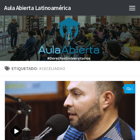
Aula Abierta Latinoamérica
Saltar al contenido
ETIQUETADO:
#CECELIADAO
0