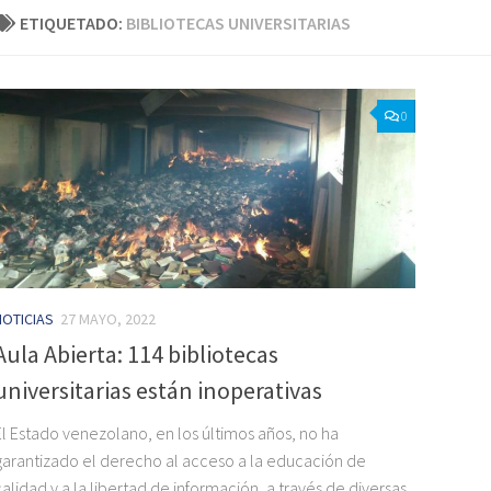
ETIQUETADO:
BIBLIOTECAS UNIVERSITARIAS
0
NOTICIAS
27 MAYO, 2022
Aula Abierta: 114 bibliotecas
universitarias están inoperativas
El Estado venezolano, en los últimos años, no ha
garantizado el derecho al acceso a la educación de
calidad y a la libertad de información, a través de diversas