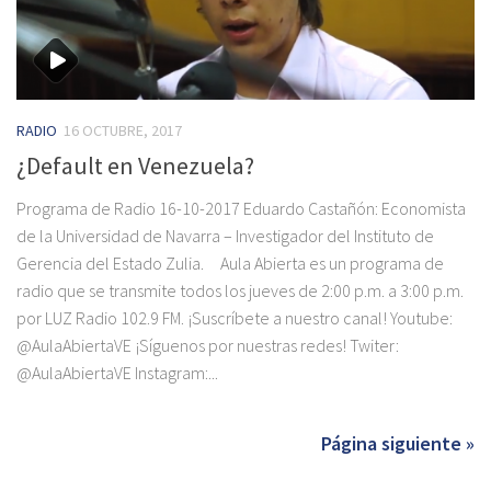
RADIO
16 OCTUBRE, 2017
¿Default en Venezuela?
Programa de Radio 16-10-2017 Eduardo Castañón: Economista
de la Universidad de Navarra – Investigador del Instituto de
Gerencia del Estado Zulia. Aula Abierta es un programa de
radio que se transmite todos los jueves de 2:00 p.m. a 3:00 p.m.
por LUZ Radio 102.9 FM. ¡Suscríbete a nuestro canal! Youtube:
@AulaAbiertaVE ¡Síguenos por nuestras redes! Twiter:
@AulaAbiertaVE Instagram:...
Página siguiente »