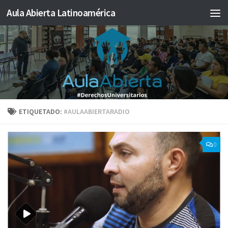
Aula Abierta Latinoamérica
Saltar al contenido
ETIQUETADO:
#AULAABIERTARADIO
0