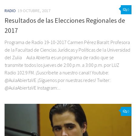
0
RADIO
19 OCTUBRE, 2017
Resultados de las Elecciones Regionales de
2017
Programa de Radio 19-10-2017 Carmen Pérez Baralt: Profesora
de la Facultad de Ciencias Jurídicas y Políticas de la Universidad
del Zulia Aula Abierta es un programa de radio que se
transmite todos los jueves de 2:00 p.m. a 3:00 p.m. por LUZ
Radio 102.9 FM. ¡Suscríbete a nuestro canal! Youtube:
@AulaAbiertaVE ¡Síguenos por nuestras redes! Twiter:
@AulaAbiertaVE Instagram:...
0