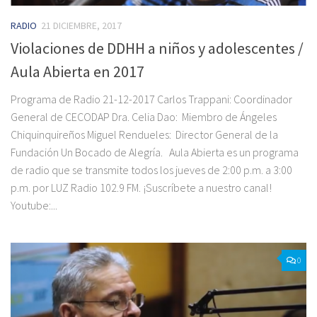
RADIO
21 DICIEMBRE, 2017
Violaciones de DDHH a niños y adolescentes /
Aula Abierta en 2017
Programa de Radio 21-12-2017 Carlos Trappani: Coordinador
General de CECODAP Dra. Celia Dao: ‎ Miembro de Ángeles
Chiquinquireños Miguel Rendueles: ‎ Director General de la
Fundación Un Bocado de Alegría. Aula Abierta es un programa
de radio que se transmite todos los jueves de 2:00 p.m. a 3:00
p.m. por LUZ Radio 102.9 FM. ¡Suscríbete a nuestro canal!
Youtube:...
0