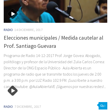
RADIO
14 DICIEMBRE, 2017
Elecciones municipales / Medida cautelar al
Prof. Santiago Guevara
Programa de Radio 14-12-2017 Prof. Jorge Govea: Abogado,
politólogo y profesor de la Universidad del Zulia Carlos Correa: ‎
Director de la ONG Espacio Público Aula Abierta es un
programa de radio que se transmite todos los jueves de 2:00
p.m. a 3:00 p.m. por LUZ Radio 102.9 FM. ¡Suscríbete a nuestro
canal! Youtube: @AulaAbiertaVE ¡Síguenos por nuestras redes!...
0
RADIO
7 DICIEMBRE, 2017