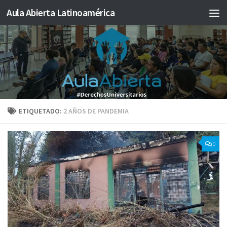
Aula Abierta Latinoamérica
Saltar al contenido
ETIQUETADO:
2 AÑOS DE PANDEMIA
0