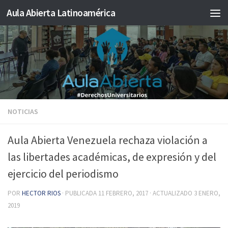
Aula Abierta Latinoamérica
Saltar al contenido
NOTICIAS
Aula Abierta Venezuela rechaza violación a
las libertades académicas, de expresión y del
ejercicio del periodismo
POR
HECTOR RIOS
· PUBLICADA
11 FEBRERO, 2017
· ACTUALIZADO
3 ENERO,
2019