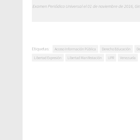
Examen Periódico Universal el 01 de noviembre de 2016, Gi
Etiquetas:
Acceso Información Pública
Derecho Educación
D
Libertad Expresión
Libertad Manifestación
UPR
Venezuela