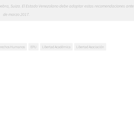
nebra, Suiza. El Estado Venezolano debe adoptar estas recomendaciones ante
de marzo 2017.
erechos Humanos
EPU
Libertad Académica
Libertad Asociación