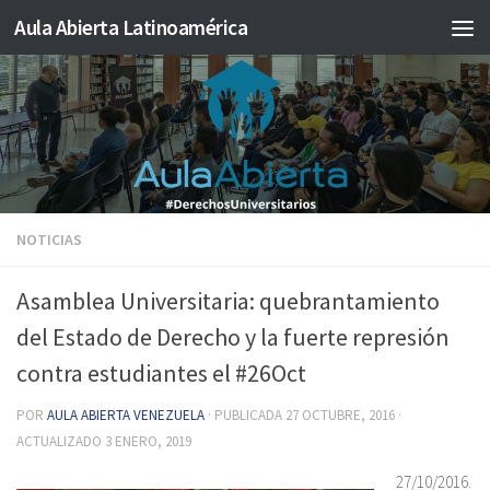
Aula Abierta Latinoamérica
Saltar al contenido
NOTICIAS
Asamblea Universitaria: quebrantamiento
del Estado de Derecho y la fuerte represión
contra estudiantes el #26Oct
POR
AULA ABIERTA VENEZUELA
· PUBLICADA
27 OCTUBRE, 2016
·
ACTUALIZADO
3 ENERO, 2019
27/10/2016.