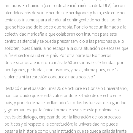
armados. En Camiula (centro de atención médica de la ULA) fueron
atendidos más de veinte heridos de perdigones y bala, este ente no
tenía casi insumos para atender al contingente de heridos, por lo
que se hizo uso de lo poco que había. Por ello hace un llamado a la
colectividad merideña a que colaboren con insumos para este
centro asistencial y se pueda prestar servicio a las personas que lo
soliciten, pues Camiula no escapa a la dura situación de escasez que
sufre el sector salud en el país. Por otra parte los Bomberos
Universitarios atendieron a más de 50 personas
in situ
heridas por
perdigones, pedradas, contusiones, y bala, afirma pues, que “la
violencia ni la represión conduce a nada positivo”.
Destacó que el pasado lunes 25 de octubre en Consejo Universitario,
han concluido que se está vulnerando el Estado de derecho en el
país, y por ello le hace un llamado “a todas las fuerzas de seguridad
y gobernantes que la única forma de resolver este problema es a
través del dialogo, empezando por la liberación de los procesos
políticos y el respeto a la constitución; la universidad no puede
pasar a la historia como una institución que se queda callada frente