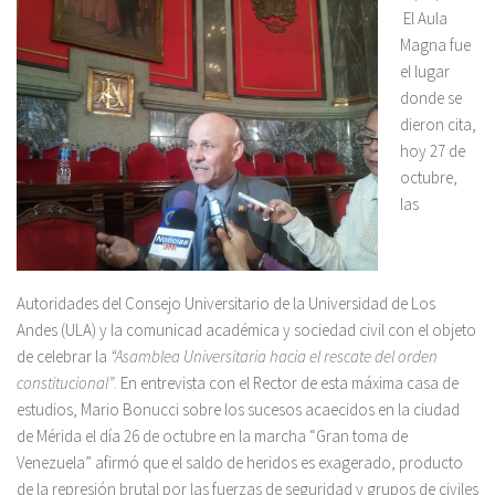
El Aula
Magna fue
el lugar
donde se
dieron cita,
hoy 27 de
octubre,
las
Autoridades del Consejo Universitario de la Universidad de Los
Andes (ULA) y la comunicad académica y sociedad civil con el objeto
de celebrar la
“Asamblea Universitaria hacia el rescate del orden
constitucional”
. En entrevista con el Rector de esta máxima casa de
estudios, Mario Bonucci sobre los sucesos acaecidos en la ciudad
de Mérida el día 26 de octubre en la marcha “Gran toma de
Venezuela” afirmó que el saldo de heridos es exagerado, producto
de la represión brutal por las fuerzas de seguridad y grupos de civiles